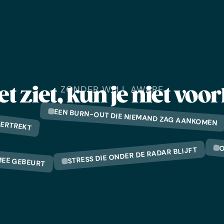
ZONDER WELL AWARE
iet ziet, kun je niet v
VERTREKT
EEN BURN-OUT DIE NIEMAND ZAG AANKOMEN
MEE GEBEURT
O
STRESS DIE ONDER DE RADAR BLIJFT