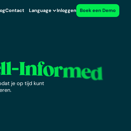
log
Contact
Language
Inloggen
Boek een Demo
ll-
I
n
f
o
r
m
e
d
dat je op tijd kunt
eren.